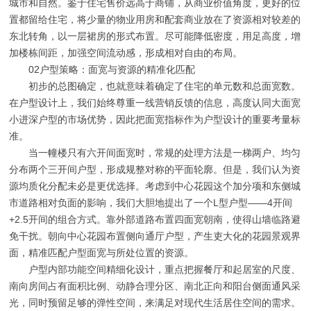
城市和自然。鉴于住宅售价远高于商铺，从商业价值角度，更好的位
置都留给住宅，将少量的物业用房和配套商业放在了资源相对较差的
东北转角，以一层裙房的形式布置。尽可能降低密度，用足高度，增
加楼栋间距，加强空间流动感，形成相对自由的布局。
02户型策略：面宽与资源的精准化匹配
初步的总图确定，也就意味着确定了住宅的单元数和总面宽数。
在户型设计上，我们始终尊重一线营销反馈的信息，高度认同大面宽
小进深户型的市场优势，因此把面宽指标作为户型设计的重要考量标
准。
当一幢楼只有六开间面宽时，常规的处理方法是一梯两户、均匀
分布两个三开间户型，形成规整对称的平面轮廓。但是，我们认为资
源均质化分配未必是更优选择。考虑到中心花园这个加分项和东侧城
市道路相对负面的影响，我们大胆地提出了一个L型户型——4开间
+2.5开间的组合方式。靠外部道路布置四面宽朝南，使得山墙临路避
免干扰。朝向中心花园布置侧向通厅户型，产生吏大化的花园景观界
面，精准匹配户型面宽与所处位置的资源。
户型内部功能空间精细化设计，重点把握餐厅和起居室的尺度、
南向房间占有面积比例、动静合理分区、南北正向和阳台侧面通风采
光，同时预留足够的弹性空间，来满足对现代生活居住空间的需求。