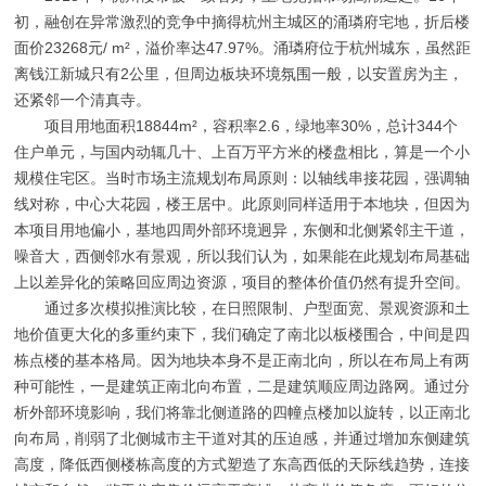
初，融创在异常激烈的竞争中摘得杭州主城区的涌璘府宅地，折后楼
面价23268元/ m²，溢价率达47.97%。涌璘府位于杭州城东，虽然距
离钱江新城只有2公里，但周边板块环境氛围一般，以安置房为主，
还紧邻一个清真寺。
项目用地面积18844m²，容积率2.6，绿地率30%，总计344个
住户单元，与国内动辄几十、上百万平方米的楼盘相比，算是一个小
规模住宅区。当时市场主流规划布局原则：以轴线串接花园，强调轴
线对称，中心大花园，楼王居中。此原则同样适用于本地块，但因为
本项目用地偏小，基地四周外部环境迥异，东侧和北侧紧邻主干道，
噪音大，西侧邻水有景观，所以我们认为，如果能在此规划布局基础
上以差异化的策略回应周边资源，项目的整体价值仍然有提升空间。
通过多次模拟推演比较，在日照限制、户型面宽、景观资源和土
地价值更大化的多重约束下，我们确定了南北以板楼围合，中间是四
栋点楼的基本格局。因为地块本身不是正南北向，所以在布局上有两
种可能性，一是建筑正南北向布置，二是建筑顺应周边路网。通过分
析外部环境影响，我们将靠北侧道路的四幢点楼加以旋转，以正南北
向布局，削弱了北侧城市主干道对其的压迫感，并通过增加东侧建筑
高度，降低西侧楼栋高度的方式塑造了东高西低的天际线趋势，连接