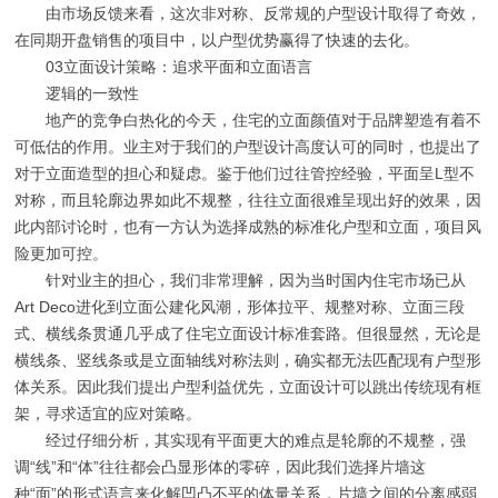
由市场反馈来看，这次非对称、反常规的户型设计取得了奇效，
在同期开盘销售的项目中，以户型优势赢得了快速的去化。
03立面设计策略：追求平面和立面语言
逻辑的一致性
地产的竞争白热化的今天，住宅的立面颜值对于品牌塑造有着不
可低估的作用。业主对于我们的户型设计高度认可的同时，也提出了
对于立面造型的担心和疑虑。鉴于他们过往管控经验，平面呈L型不
对称，而且轮廓边界如此不规整，往往立面很难呈现出好的效果，因
此内部讨论时，也有一方认为选择成熟的标准化户型和立面，项目风
险更加可控。
针对业主的担心，我们非常理解，因为当时国内住宅市场已从
Art Deco进化到立面公建化风潮，形体拉平、规整对称、立面三段
式、横线条贯通几乎成了住宅立面设计标准套路。但很显然，无论是
横线条、竖线条或是立面轴线对称法则，确实都无法匹配现有户型形
体关系。因此我们提出户型利益优先，立面设计可以跳出传统现有框
架，寻求适宜的应对策略。
经过仔细分析，其实现有平面更大的难点是轮廓的不规整，强
调“线”和“体”往往都会凸显形体的零碎，因此我们选择片墙这
种“面”的形式语言来化解凹凸不平的体量关系，片墙之间的分离感弱