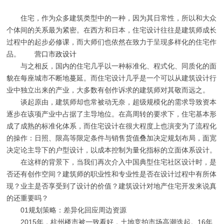
住宅，作为众多建筑类型中的一种，因为其日常性，所以和大众
个体间的关系最为紧密。在西方和日本，住宅设计往往是建筑师成长
过程中的起步必修课，而大师们也依然在致力于呈现多样化的住宅作
品。
营口市政设计
与之相反，国内的住宅几乎以一种标准化、程式化、同质化的面
貌在每座城市不断地蔓延。而住宅设计几乎是一个可以从建筑设计行
业中独立出来的产业，大多数有创作诉求的建筑师对其敬而远之。
谈起原由，建筑师却也常被动无奈，超级规模化的需求导致资本
逐步在该项产业中占据了主导地位。在高周转的要求下，住宅基本形
成了成熟的标准化体系，而住宅设计在很大程度上也演变为了流程化
的操作：日照、限高等限定条件与销售货值叠加决定规划布局，面宽
决定论主导下的户型设计，以成本控制为量化指标的立面体系设计。
在这样的背景下，当我们再次介入中国典型住宅社区设计时，是
否还有创作空间？建筑师的职业性和专业性是否在设计过程中有所体
现？业主是否享受到了设计的价值？建筑设计对地产住宅开发来说真
的还重要吗？
01规划策略：差异化回应周边资源
2015年，杭州楼市被一致看好，土地竞拍市场高潮迭起。16年