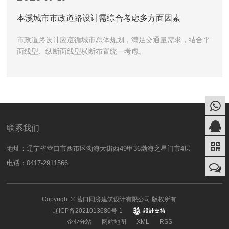
本溪城市市政道路设计需综合考虑多方面因素
市政道路设计应遵循城市总体规划，满足交通量需求，结合平
面线型、纵断面线型横断布置统一考虑。
联系我们
地址：辽宁省营口市西市区渤海大街西49甲36渤海之星门市4层
电话：0417-2911566
Copyright © 营口同济建筑设计有限公司 版权所有
辽ICP备2021013680号-1
design
企业分站
网站地图
XML
RSS