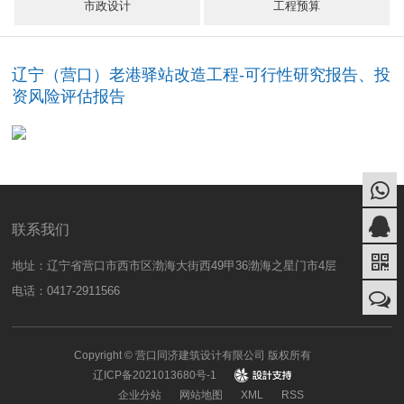
市政设计
工程预算
辽宁（营口）老港驿站改造工程-可行性研究报告、投
资风险评估报告
联系我们
地址：辽宁省营口市西市区渤海大街西49甲36渤海之星门市4层
电话：0417-2911566
Copyright © 营口同济建筑设计有限公司 版权所有
辽ICP备2021013680号-1
design
企业分站
网站地图
XML
RSS